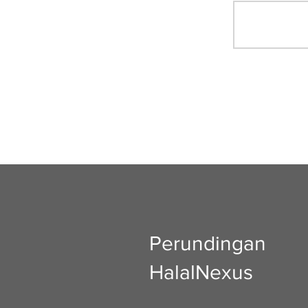
Perundingan
HalalNexus