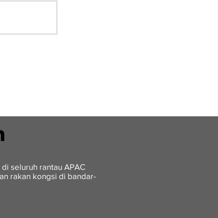
 di seluruh rantau APAC
an rakan kongsi di bandar-