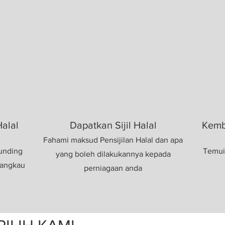
alal
Dapatkan Sijil Halal
Kemb
Fahami maksud Pensijilan Halal dan apa
runding
Temui 
yang boleh dilakukannya kepada
jangkau
perniagaan anda