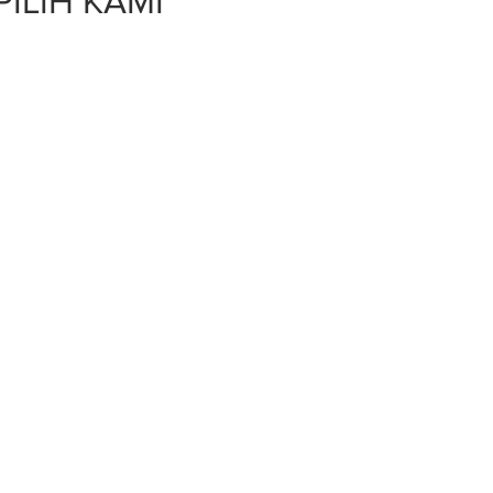
ILIH KAMI