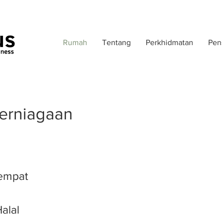
Rumah
Tentang
Perkhidmatan
Pens
erniagaan
tempat
alal