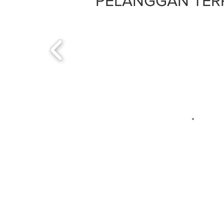
PELANGGAN TERP